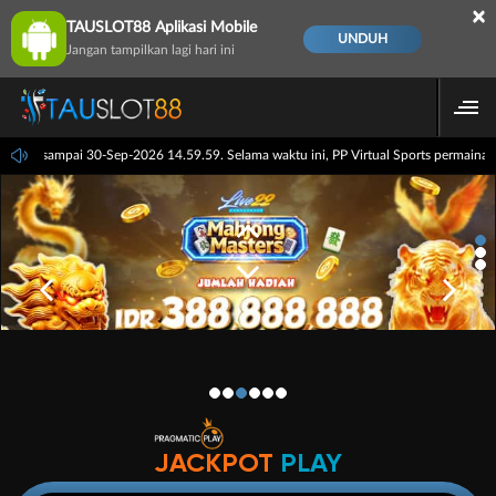
×
TAUSLOT88 Aplikasi Mobile
UNDUH
Jangan tampilkan lagi hari ini
4.59.59 sampai 30-Sep-2026 14.59.59. Selama waktu ini, PP Virtual Sports permain
JACKPOT
PLAY