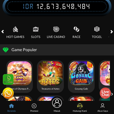
IDR
12,673,640,484
HOT GAMES
SLOTS
LIVE CASINO
RACE
TOGEL
OL
Game Populer
Gates of Olympus POP
Treasures of Aztec
Goyang Gaib
Mochi Man
Beranda
Promosi
Masuk
Hubungi Kami
Akun Saya