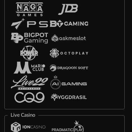
Live Casino