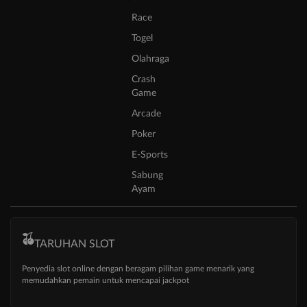
Race
Togel
Olahraga
Crash
Game
Arcade
Poker
E-Sports
Sabung
Ayam
TARUHAN SLOT
Penyedia slot online dengan beragam pilihan game menarik yang
memudahkan pemain untuk mencapai jackpot